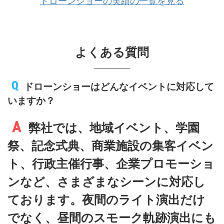
ドローンショーの実績の一覧を見る
スからつ」にて開催された「ボー
トレースからつ オータムカーニ
バル ドローンショー」におい
て、ドローンショーは国内シェア
No.1の実績を誇る「株式会社レッ
よくある質問
ドクリフ」、会場全体の音響（屋
外・場内）はスターミュージック
プロモーションが担当いたしまし
ドローンショーはどんなイベントに対応して
た。 唐津の夜空を舞台に、光と
音が完全にシンクロした壮大なエ
いますか？
ンターテインメントが実現し、会
場は感動と歓声に包まれました。
弊社では、地域イベント、学園
▷▷ ドロー ...
祭、記念式典、商業施設の集客イベン
ト、行政主催行事、企業プロモーショ
ンなど、さまざまなシーンに対応し
ております。夜間のライト演出だけ
でなく、昼間のスモーク軌跡演出にも